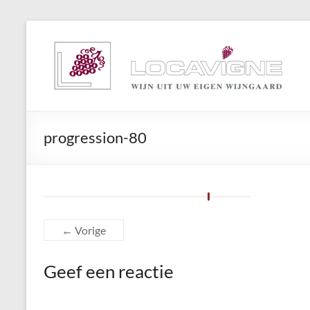
Ga
naar
Locavigne
de
inhoud
Wijn
uit
eigen
wijngaard
progression-80
← Vorige
Geef een reactie