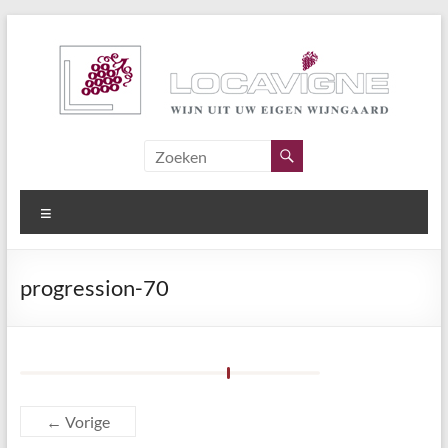
Ga
naar
de
inhoud
Locavigne
Wijn
Menu
uit
eigen
wijngaard
progression-70
← Vorige