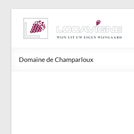
Ga
naar
Locavigne
de
inhoud
Wijn
uit
eigen
wijngaard
Domaine de Champarloux